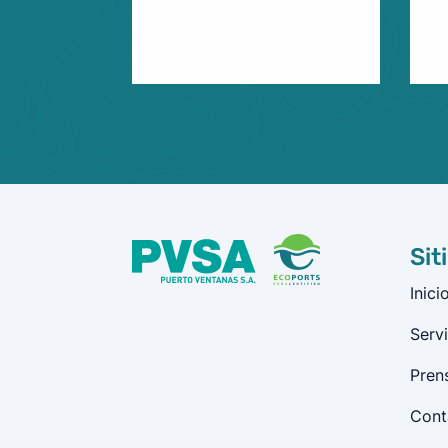
Sit
Inici
Servi
Pren
Cont