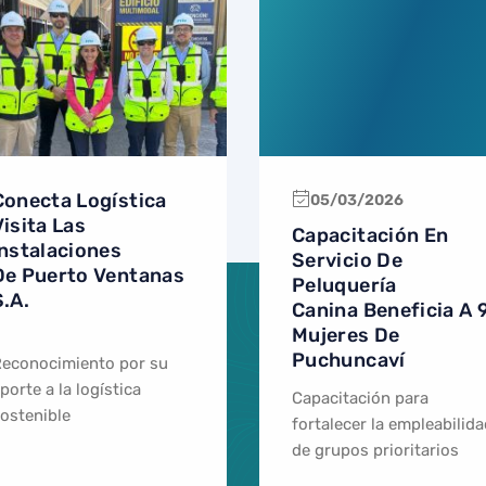
Conecta Logística
05/03/2026
Visita Las
Capacitación En
Instalaciones
Servicio De
De Puerto Ventanas
Peluquería
S.A.
Canina Beneficia A 
Mujeres De
Puchuncaví
econocimiento por su
porte a la logística
Capacitación para
ostenible
fortalecer la empleabilid
de grupos prioritarios