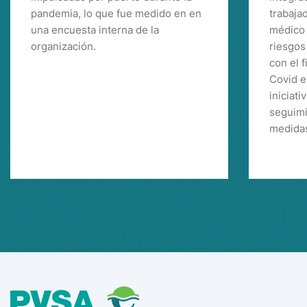
pandemia, lo que fue medido en en
trabaja
una encuesta interna de la
médico 
organización.
riesgos
con el f
Covid e
iniciati
seguimi
medida