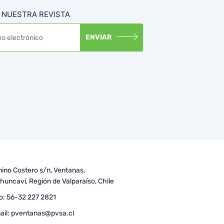
 NUESTRA REVISTA
ENVIAR
ino Costero s/n, Ventanas,
huncaví, Región de Valparaíso, Chile
o:
56-32 227 2821
ail:
pventanas@pvsa.cl