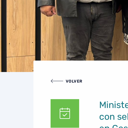
VOLVER
Minist
con se