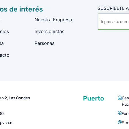
ios de interés
SUSCRIBETE A
o
Nuestra Empresa
cios
Inversionistas
sa
Personas
acto
Puerto
iso 2, Las Condes
Cam
Puc
00
Fon
pvsa.cl
E-m