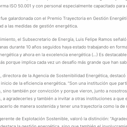
 norma ISO 50.001 y con personal especialmente capacitado para 
fue galardonada con el Premio Trayectoria en Gestión Energétic
d a las medidas de gestión energética.
imiento, el Subsecretario de Energía, Luis Felipe Ramos señal
anas durante 10 años seguidos haya estado trabajando en form
energética y ahora en la excelencia energética (…) Es destacabl
más porque implica cada vez un desafío más grande que han sab
, directora de la Agencia de Sostenibilidad Energética, destac
nicio de la eficiencia energética. “Son una institución que part
, sino también por convicción y porque vieron, junto a nosotros,
 a agradecerles y también a invitar a otras instituciones a que 
acerlo de manera sostenida y tener una trayectoria como la de 
erente de Explotación Sostenible, valoró la distinción: “Agrad
estaca la gestión energética, sino que también el involucramie