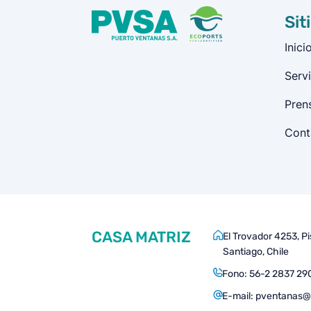
Sit
Inici
Servi
Pren
Cont
CASA MATRIZ
El Trovador 4253, P
Santiago, Chile
Fono:
56-2 2837 29
E-mail:
pventanas@