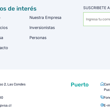
ios de interés
SUSCRIBETE A
o
Nuestra Empresa
cios
Inversionistas
sa
Personas
acto
Puerto
iso 2, Las Condes
Cam
Puc
00
Fon
pvsa.cl
E-m