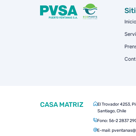
Sit
Inici
Servi
Pren
Cont
CASA MATRIZ
El Trovador 4253, P
Santiago, Chile
Fono:
56-2 2837 29
E-mail:
pventanas@