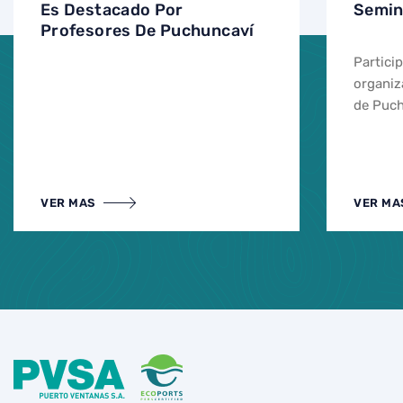
Es Destacado Por
Semin
Profesores De Puchuncaví
Partici
organiz
de Puc
VER MAS
VER MA